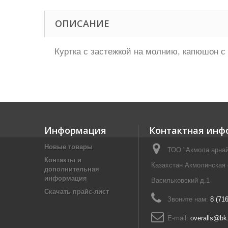
ОПИСАНИЕ
Куртка с застежкой на молнию, капюшон с 
Информация
Контактная инф
Новые товары
ТОО "Акмола арнай
Контакты и
Казахстан Акмолинская о
дополнительная
информация
Васильковский д.1
Скачать прайс-лист
Звоните нам:
8 (71
E-mail:
overalls@bk