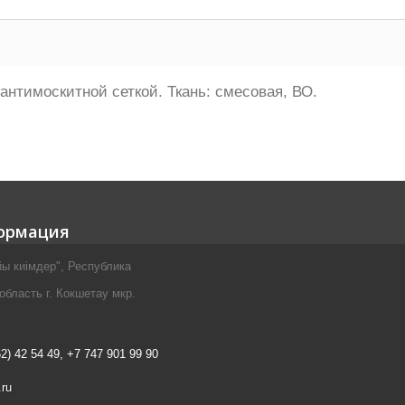
антимоскитной сеткой. Ткань: смесовая, ВО.
ормация
ы киiмдер", Республика
бласть г. Кокшетау мкр.
62) 42 54 49, +7 747 901 99 90
.ru