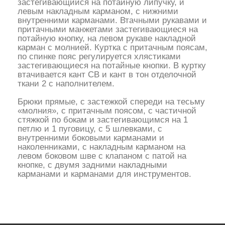
застегивающийся на потайную липучку, и
левым накладным карманом, с нижними
внутренними карманами. Втачными рукавами и
притачными манжетами застегивающиеся на
потайную кнопку, на левом рукаве накладной
карман с молнией. Куртка с притачным поясам,
по спинке пояс регулируется хлястиками
застегивающиеся на потайные кнопки. В куртку
втачивается кант СВ и кант в тон отделочной
ткани 2 с наполнителем.
Брюки прямые, с застежкой спереди на тесьму
«молния», с притачным поясом, с частичной
стяжкой по бокам и застегивающимся на 1
петлю и 1 пуговицу, с 5 шлевками, с
внутренними боковыми карманами и
наколенниками, с накладным карманом на
левом боковом шве с клапаном с патой на
кнопке, с двумя задними накладными
карманами и карманами для инструментов.