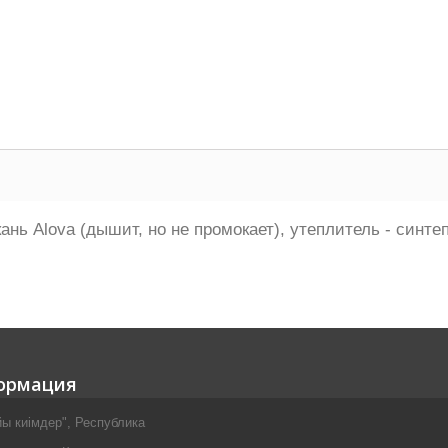
нь Alova (дышит, но не промокает), утеплитель - синте
ормация
ы киiмдер", Республика